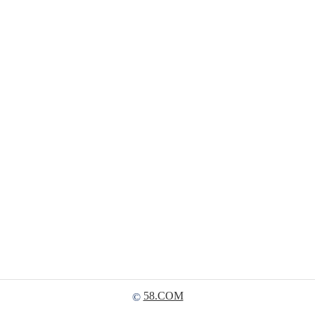
58.COM
©