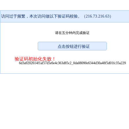
访问过于频繁，本次访问做以下验证码校验。（216.73.216.63）
请在五分钟内完成验证
验证码初始化失败！
6d3a9202614f1af57d5e6e4c363d85c2_0da08090e6344d30a48f5d01fc35a229