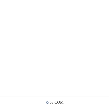
58.COM
©