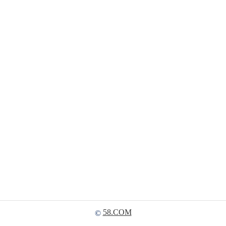
58.COM
©