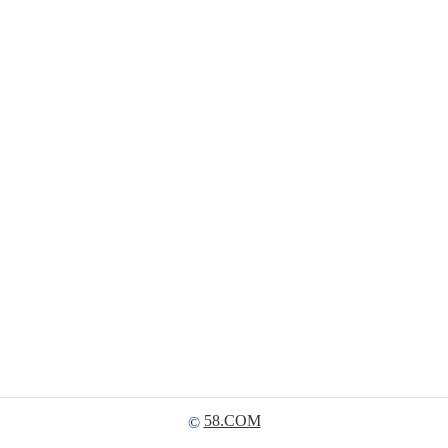
58.COM
©